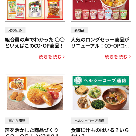
取り組み
新商品
組合員の声でわかった ○○
人気のロングセラー商品が
といえばこのCO･OP商品！
リニューアル！CO･OPコー
プヌードル
続きを読む
続きを読む
声から開発
ヘルシーコープ通信
声を活かした商品づくり
食事に汁ものはいる？いら
ＣＯ・ＯＰ レンジでタルタ
ない？