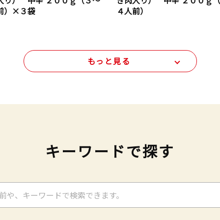
入り） 中辛 ２００ｇ（３～
き肉入り） 中辛 ２００ｇ
前）×３袋
４人前）
もっと見る
キーワードで探す