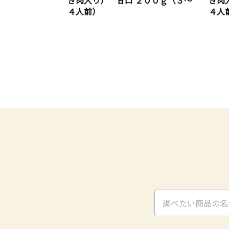
き肉入り） 甘口 ２００ｇ（３～
き肉
４人前）
４人