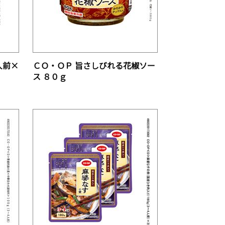
人前×
ＣＯ・ＯＰ 旨さしびれる花椒ソー
ス ８０ｇ