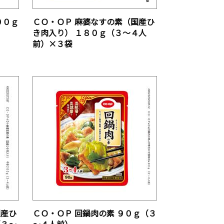
００ｇ
ＣＯ・ＯＰ 麻婆なすの素（国産ひ
き肉入り） １８０ｇ（３～４人
前）×３袋
国産ひ
ＣＯ・ＯＰ 回鍋肉の素 ９０ｇ（３