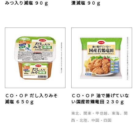
みつ入り減塩 ９０ｇ
漬減塩 ９０ｇ
ＣＯ・ＯＰ だし入りみそ
ＣＯ・ＯＰ 油で揚げていな
減塩 ６５０ｇ
い国産若鶏竜田 ２３０ｇ
東北、関東・甲信越、東海、関
西・北陸、中国・四国