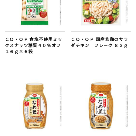
ＣＯ・ＯＰ 食塩不使用ミッ
ＣＯ・ＯＰ 国産若鶏のサラ
クスナッツ糖質４０％オフ
ダチキン フレーク ８３ｇ
１６ｇ×６袋