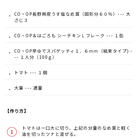
CO・OP長野県産うす塩なめ茸（固形分６０％）--- 大
さじ３
CO・OP＆はごろも シーチキンＬフレーク --- １缶
CO・OP早ゆでスパゲッティ１．６ｍｍ（結束タイプ) -
-- １人分（100ｇ）
トマト --- １個
大葉 --- 適量
【作り方】
トマトは一口大に切り、上記の分量のなめ茸と軽く
油を切ったツナと混ぜる。