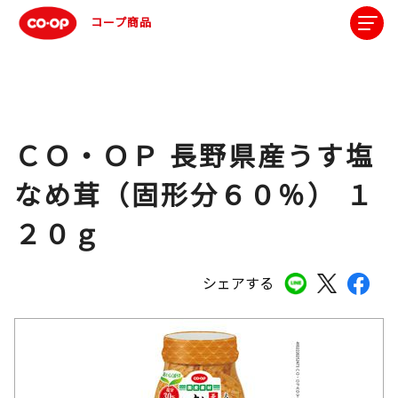
コープ商品
ＣＯ・ＯＰ 長野県産うす塩
なめ茸（固形分６０％） １
２０ｇ
シェアする