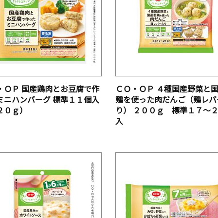
・ＯＰ 国産鶏肉とお豆腐で作
ＣＯ・ＯＰ ４種国産野菜と
ミニハンバーグ 標準１１個入
鶏を使った肉だんご（鶏レバ
２０ｇ）
り） ２００ｇ 標準１７～
入