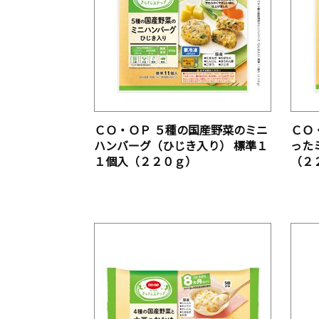
ＣＯ・ＯＰ ５種の国産野菜のミニ
ＣＯ
ハンバーグ（ひじき入り） 標準１
った
１個入（２２０ｇ）
（２