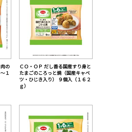
き肉の
ＣＯ・ＯＰ だし香る国産すり身と
３～１
たまごのころっと焼（国産キャベ
ツ・ひじき入り） ９個入（１６２
ｇ）