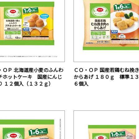
・ＯＰ 北海道産小麦のふんわ
ＣＯ・ＯＰ 国産若鶏むね挽
チホットケーキ 国産にんじ
からあげ １８０ｇ 標準１
り １２個入（１３２ｇ）
６個入