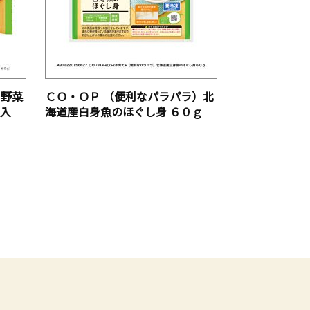
り野菜
ＣＯ・ＯＰ （便利なパラパラ）北
個入
海道産白身魚のほぐし身 ６０ｇ