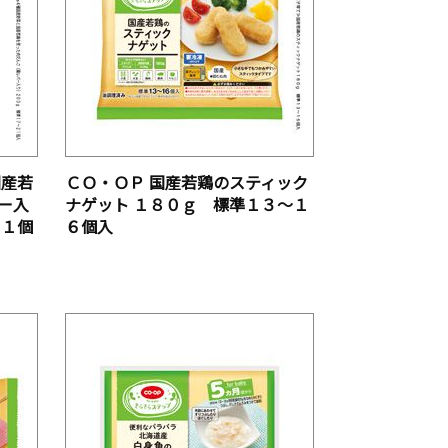
国産若
ＣＯ・ＯＰ 国産若鶏のスティック
ー入
ナゲット １８０ｇ 標準１３～１
２１個
６個入