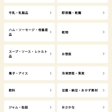
牛乳・乳製品
即席麺・乾麺
ハム・ソーセージ・他畜産
乾物
品
スープ・ソース・レトルト
お惣菜
品
菓子・アイス
冷凍野菜・果実
飲料
豆腐・納豆・おかず素材
ジャム・缶詰
おさかな