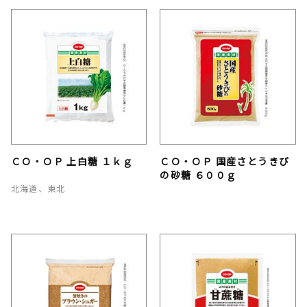
ＣＯ・ＯＰ 上白糖 １ｋｇ
ＣＯ・ＯＰ 国産さとうきび
の砂糖 ６００ｇ
北海道、東北