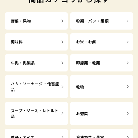
野菜・果物
粉類・パン・麺類
調味料
お米・お餅
牛乳・乳製品
即席麺・乾麺
ハム・ソーセージ・他畜産
乾物
品
スープ・ソース・レトルト
お惣菜
品
菓子・アイス
冷凍野菜・果実