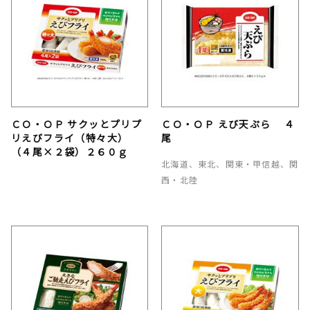
ＣＯ・ＯＰ サクッとプリプ
ＣＯ・ＯＰ えび天ぷら ４
リえびフライ（特々大）
尾
（４尾×２袋）２６０ｇ
北海道、東北、関東・甲信越、関
西・北陸