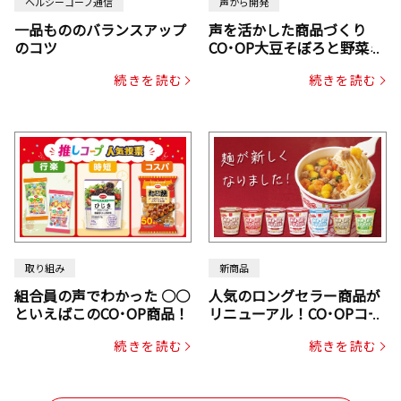
ヘルシーコープ通信
声から開発
一品もののバランスアップ
声を活かした商品づくり
のコツ
CO･OP大豆そぼろと野菜ミ
ックスドライパック（にん
続きを読む
続きを読む
じん・コーン入り）
取り組み
新商品
組合員の声でわかった ○○
人気のロングセラー商品が
といえばこのCO･OP商品！
リニューアル！CO･OPコー
プヌードル
続きを読む
続きを読む