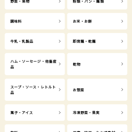
野菜・果物
粉類・パン・麺類
調味料
お米・お餅
牛乳・乳製品
即席麺・乾麺
ハム・ソーセージ・他畜産
乾物
品
スープ・ソース・レトルト
お惣菜
品
菓子・アイス
冷凍野菜・果実