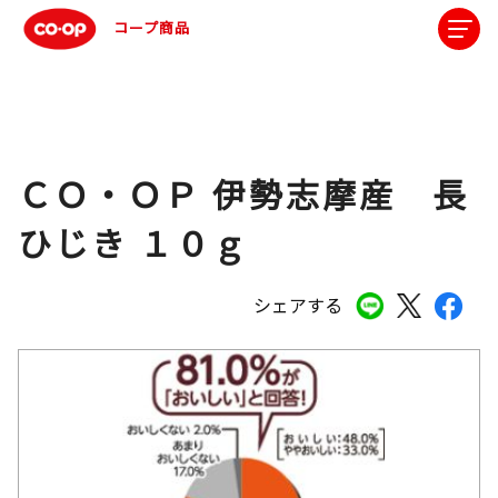
コープ商品
ＣＯ・ＯＰ 伊勢志摩産 長
ひじき １０ｇ
シェアする