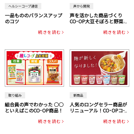
ヘルシーコープ通信
声から開発
一品もののバランスアップ
声を活かした商品づくり
のコツ
CO･OP大豆そぼろと野菜ミ
ックスドライパック（にん
続きを読む
続きを読む
じん・コーン入り）
取り組み
新商品
組合員の声でわかった ○○
人気のロングセラー商品が
といえばこのCO･OP商品！
リニューアル！CO･OPコー
プヌードル
続きを読む
続きを読む