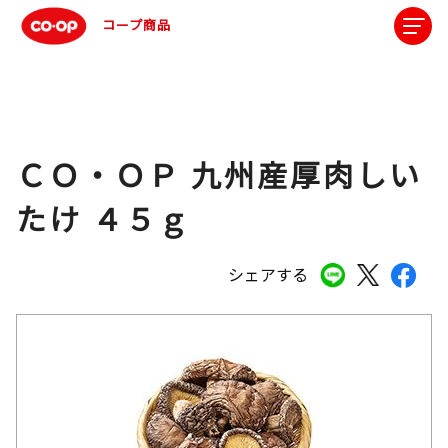
コープ商品
ＣＯ・ＯＰ 九州産厚肉しい
たけ ４５ｇ
シェアする