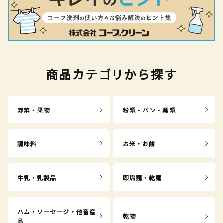
商品カテゴリから探す
野菜・果物
粉類・パン・麺類
調味料
お米・お餅
牛乳・乳製品
即席麺・乾麺
ハム・ソーセージ・他畜産
乾物
品