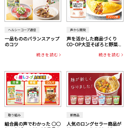
ヘルシーコープ通信
声から開発
一品もののバランスアップ
声を活かした商品づくり
のコツ
CO･OP大豆そぼろと野菜ミ
ックスドライパック（にん
続きを読む
続きを読む
じん・コーン入り）
取り組み
新商品
組合員の声でわかった ○○
人気のロングセラー商品が