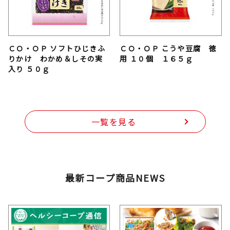
ＣＯ・ＯＰ ソフトひじきふ
ＣＯ・ＯＰ こうや豆腐 徳
りかけ わかめ＆しその実
用 １０個 １６５ｇ
入り ５０ｇ
一覧を見る
最新コープ商品NEWS