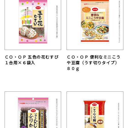
ＣＯ・ＯＰ 五色の花むすび
ＣＯ・ＯＰ 便利なミニこう
１合用×６袋入
や豆腐（うす切りタイプ）
８０ｇ