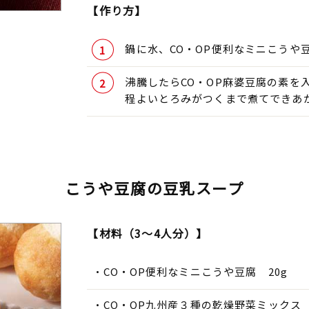
【作り方】
鍋に水、CO・OP便利なミニこうや
沸騰したらCO・OP麻婆豆腐の素を
程よいとろみがつくまで煮てできあ
こうや豆腐の豆乳スープ
【材料（3～4人分）】
CO・OP便利なミニこうや豆腐 20g
CO・OP九州産３種の乾燥野菜ミックス 