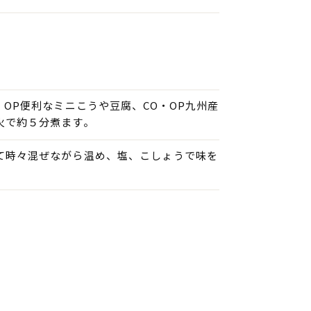
・OP便利なミニこうや豆腐、CO・OP九州産
火で約５分煮ます。
て時々混ぜながら温め、塩、こしょうで味を