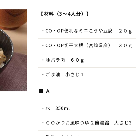
【材料（3～4人分）】
CO・OP便利なミニこうや豆腐 ２０ｇ
CO・OP切干大根（宮崎県産） ３０ｇ
豚バラ肉 ６０ｇ
ごま油 小さじ１
■ Ａ
水 350ml
ＣＯかつお風味つゆ２倍濃縮 大さじ3