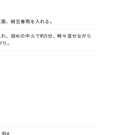
豆腐、緑豆春雨を入れる。
入れ、弱めの中火で約5分、時々混ぜながら
がり。
40g