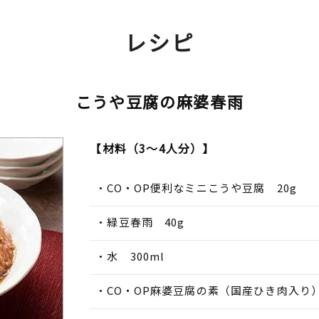
レシピ
こうや豆腐の麻婆春雨
【材料（3～4人分）】
CO・OP便利なミニこうや豆腐 20g
緑豆春雨 40g
水 300ml
CO・OP麻婆豆腐の素（国産ひき肉入り