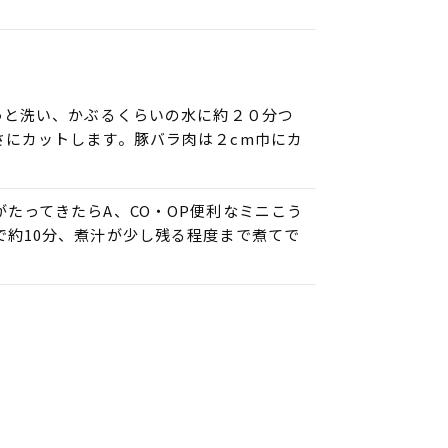
っと洗い、かぶるくらいの水に約２０分つ
さにカットします。豚バラ肉は２cm巾にカ
たってきたらA、CO・OP便利なミニこう
で約10分、煮汁が少し残る程度まで煮てで