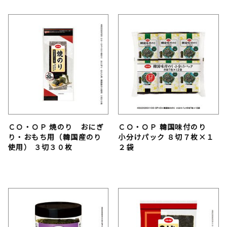
ＣＯ・ＯＰ 焼のり おにぎ
ＣＯ・ＯＰ 韓国味付のり
り・おもち用（韓国産のり
小分けパック ８切７枚×１
使用） ３切３０枚
２袋