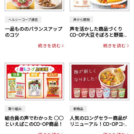
ヘルシーコープ通信
声から開発
一品もののバランスアップ
声を活かした商品づくり
のコツ
CO･OP大豆そぼろと野菜ミ
ックスドライパック（にん
続きを読む
続きを読む
じん・コーン入り）
取り組み
新商品
組合員の声でわかった ○○
人気のロングセラー商品が
といえばこのCO･OP商品！
リニューアル！CO･OPコー
プヌードル