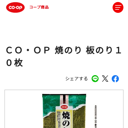
コープ商品
ＣＯ・ＯＰ 焼のり 板のり１
０枚
シェアする