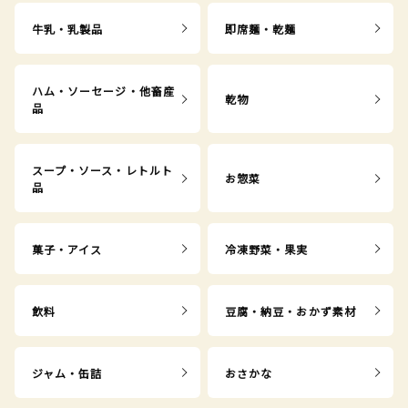
牛乳・乳製品
即席麺・乾麺
ハム・ソーセージ・他畜産
乾物
品
スープ・ソース・レトルト
お惣菜
品
菓子・アイス
冷凍野菜・果実
飲料
豆腐・納豆・おかず素材
ジャム・缶詰
おさかな