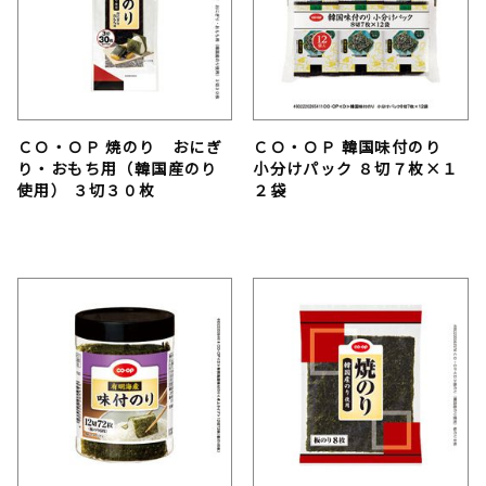
ＣＯ・ＯＰ 焼のり おにぎ
ＣＯ・ＯＰ 韓国味付のり
り・おもち用（韓国産のり
小分けパック ８切７枚×１
使用） ３切３０枚
２袋