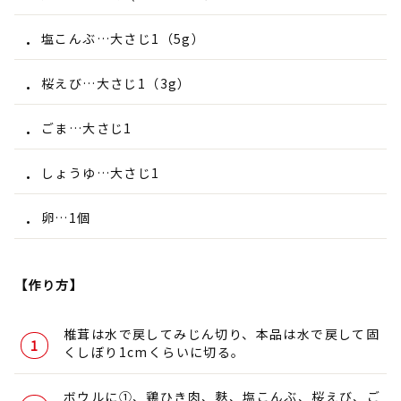
塩こんぶ…大さじ1（5g）
桜えび…大さじ1（3g）
ごま…大さじ1
しょうゆ…大さじ1
卵…1個
【作り方】
椎茸は水で戻してみじん切り、本品は水で戻して固
くしぼり1cmくらいに切る。
ボウルに①、鶏ひき肉、麩、塩こんぶ、桜えび、ご