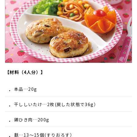
【材料（4人分）】
本品…20g
干ししいたけ…2枚(戻した状態で36g）
鶏ひき肉…200g
麩…13～15個(すりおろす）