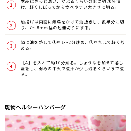
本品はさっと洗い、かぶるくらいの水に約20分漬
け、軽くしぼってから食べやすい大きさに切る。
油揚げは両面に熱湯をかけて油抜きし、縦半分に切
り、7～8ｍｍ幅の短冊切りにする。
鍋に油を熱して①を1～2分炒め、②を加えて軽く炒
める。
【A】を入れて約10分煮る。しょうゆを加えて落し
蓋をし、弱めの中火で煮汁が少し残るくらいまで煮
る。
乾物ヘルシーハンバーグ