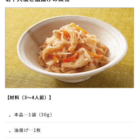
【材料（3～4人前）】
本品…1袋（30g）
油揚げ…1枚