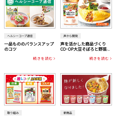
ヘルシーコープ通信
声から開発
一品もののバランスアップ
声を活かした商品づくり
のコツ
CO･OP大豆そぼろと野菜ミ
ックスドライパック（にん
続きを読む
続きを読む
じん・コーン入り）
取り組み
新商品