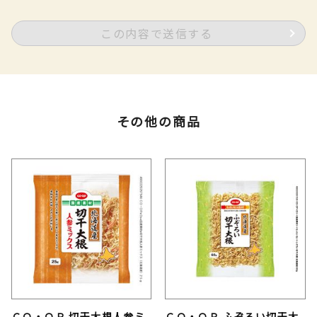
この内容で送信する
その他の商品
ＣＯ・ＯＰ 切干大根人参ミ
ＣＯ・ＯＰ ふぞろい切干大