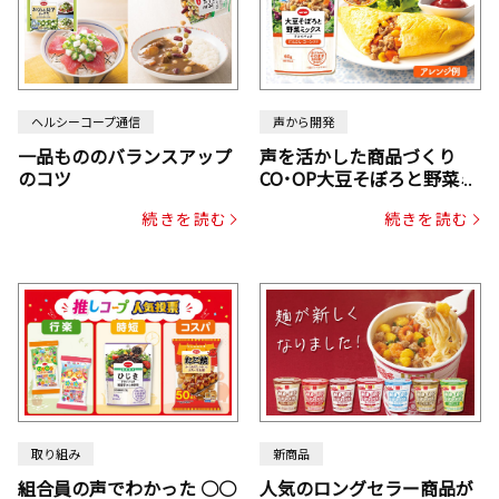
ヘルシーコープ通信
声から開発
一品もののバランスアップ
声を活かした商品づくり
のコツ
CO･OP大豆そぼろと野菜ミ
ックスドライパック（にん
続きを読む
続きを読む
じん・コーン入り）
取り組み
新商品
組合員の声でわかった ○○
人気のロングセラー商品が