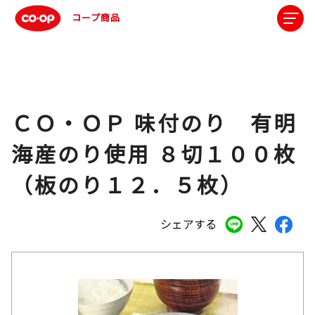
コープ商品
ＣＯ・ＯＰ 味付のり 有明
海産のり使用 ８切１００枚
（板のり１２．５枚）
シェアする