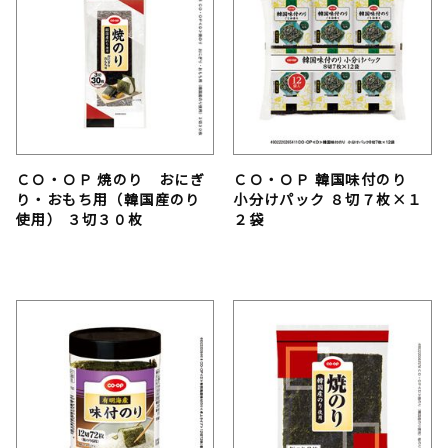
ＣＯ・ＯＰ 焼のり おにぎ
ＣＯ・ＯＰ 韓国味付のり
り・おもち用（韓国産のり
小分けパック ８切７枚×１
使用） ３切３０枚
２袋