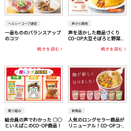
ヘルシーコープ通信
声から開発
一品もののバランスアップ
声を活かした商品づくり
のコツ
CO･OP大豆そぼろと野菜ミ
ックスドライパック（にん
続きを読む
続きを読む
じん・コーン入り）
取り組み
新商品
組合員の声でわかった ○○
人気のロングセラー商品が
といえばこのCO･OP商品！
リニューアル！CO･OPコー