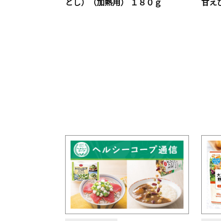
とし）（加熱用） １８０ｇ
甘え