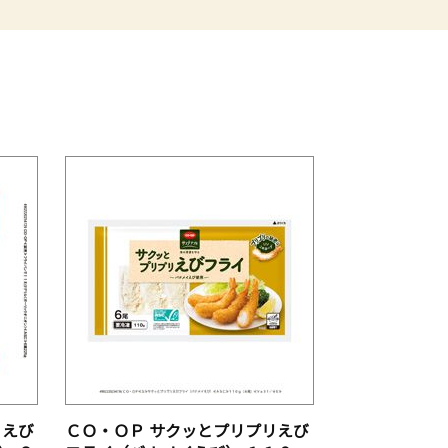
！えび
ＣＯ・ＯＰ サクッとプリプリえび