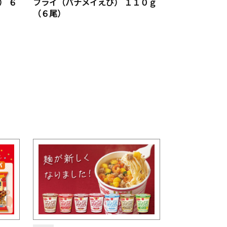
） ６
フライ（バナメイえび） １１０ｇ
（６尾）