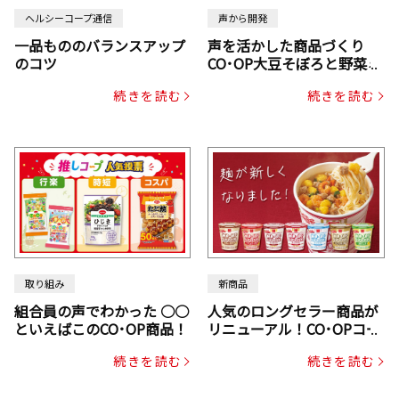
ヘルシーコープ通信
声から開発
一品もののバランスアップ
声を活かした商品づくり
のコツ
CO･OP大豆そぼろと野菜ミ
ックスドライパック（にん
続きを読む
続きを読む
じん・コーン入り）
取り組み
新商品
組合員の声でわかった ○○
人気のロングセラー商品が
といえばこのCO･OP商品！
リニューアル！CO･OPコー
プヌードル
続きを読む
続きを読む