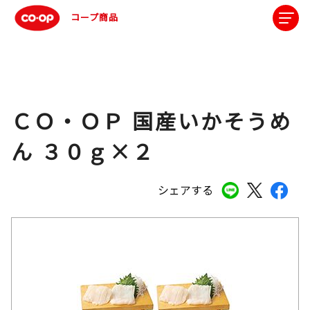
コープ商品
ＣＯ・ＯＰ 国産いかそうめ
ん ３０ｇ×２
シェアする