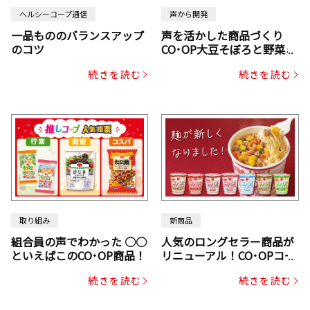
ヘルシーコープ通信
声から開発
一品もののバランスアップ
声を活かした商品づくり
のコツ
CO･OP大豆そぼろと野菜ミ
ックスドライパック（にん
続きを読む
続きを読む
じん・コーン入り）
取り組み
新商品
組合員の声でわかった ○○
人気のロングセラー商品が
といえばこのCO･OP商品！
リニューアル！CO･OPコー
プヌードル
続きを読む
続きを読む