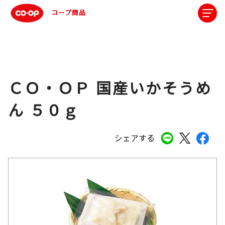
コープ商品
ＣＯ・ＯＰ 国産いかそうめ
ん ５０ｇ
シェアする