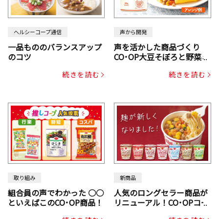
ヘルシーコープ通信
声から開発
一品もののバランスアップ
声を活かした商品づくり
のコツ
CO･OP大豆そぼろと野菜ミ
ックスドライパック（にん
続きを読む
続きを読む
じん・コーン入り）
取り組み
新商品
組合員の声でわかった ○○
人気のロングセラー商品が
といえばこのCO･OP商品！
リニューアル！CO･OPコー
プヌードル