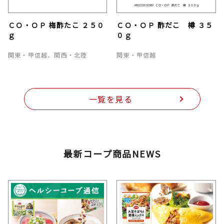
ＣＯ・ＯＰ 梅酢たこ ２５０
ＣＯ・ＯＰ 酢だこ 樽 ３５
ｇ
０ｇ
関東・甲信越、関西・北陸
関東・甲信越
一覧を見る
最新コープ商品NEWS