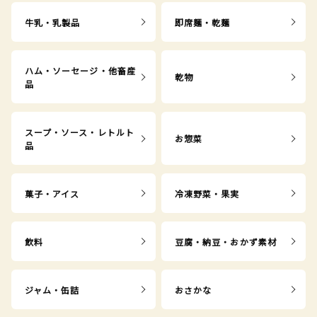
牛乳・乳製品
即席麺・乾麺
ハム・ソーセージ・他畜産
乾物
品
スープ・ソース・レトルト
お惣菜
品
菓子・アイス
冷凍野菜・果実
飲料
豆腐・納豆・おかず素材
ジャム・缶詰
おさかな