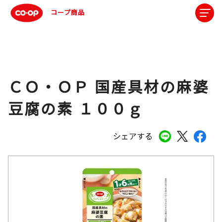
コープ商品
ＣＯ・ＯＰ 国産具材の麻婆
豆腐の素 １００ｇ
シェアする