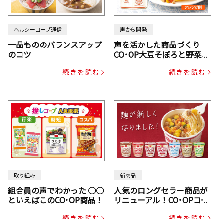
ヘルシーコープ通信
声から開発
一品もののバランスアップ
声を活かした商品づくり
のコツ
CO･OP大豆そぼろと野菜ミ
ックスドライパック（にん
続きを読む
続きを読む
じん・コーン入り）
取り組み
新商品
組合員の声でわかった ○○
人気のロングセラー商品が
といえばこのCO･OP商品！
リニューアル！CO･OPコー
プヌードル
続きを読む
続きを読む