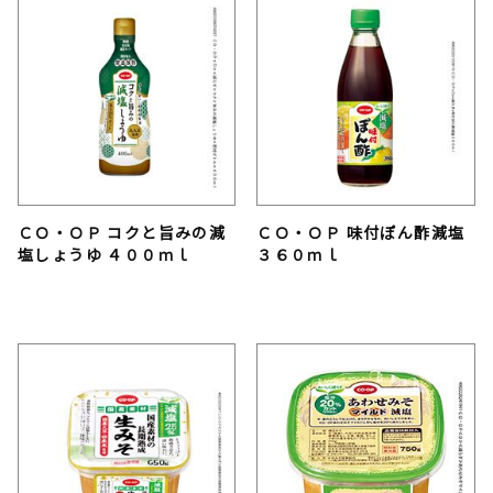
ＣＯ・ＯＰ コクと旨みの減
ＣＯ・ＯＰ 味付ぽん酢減塩
塩しょうゆ ４００ｍｌ
３６０ｍｌ