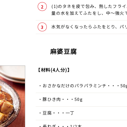
(1)のタネを皮で包み、熱したフラ
量の水を加えてふたをし、中～強火
水気がなくなったらふたをとり、パ
麻婆豆腐
【材料(4人分)】
おさかなだけのパラパラミンチ・・・50
豚ひき肉・・・50g
豆腐・・・一丁
長ねぎ・・・1/2本