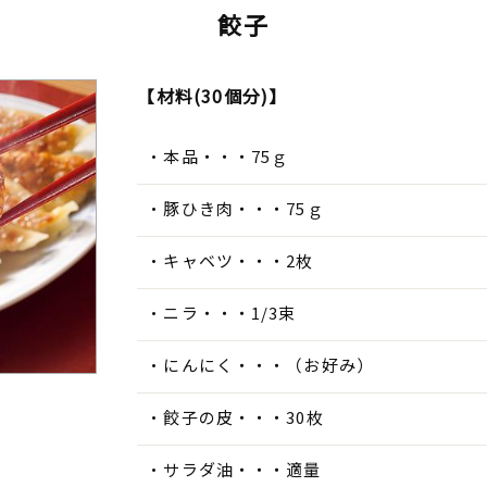
餃子
【材料(30個分)】
本品・・・75ｇ
豚ひき肉・・・75ｇ
キャベツ・・・2枚
ニラ・・・1/3束
にんにく・・・（お好み）
餃子の皮・・・30枚
サラダ油・・・適量