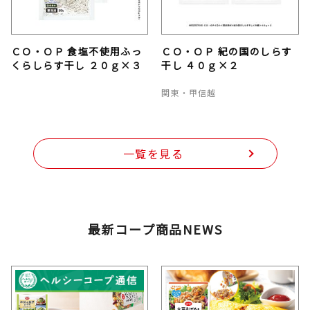
ＣＯ・ＯＰ 食塩不使用ふっ
ＣＯ・ＯＰ 紀の国のしらす
くらしらす干し ２０ｇ×３
干し ４０ｇ×２
関東・甲信越
一覧を見る
最新コープ商品NEWS