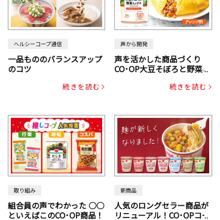
ヘルシーコープ通信
声から開発
一品もののバランスアップ
声を活かした商品づくり
のコツ
CO･OP大豆そぼろと野菜ミ
ックスドライパック（にん
続きを読む
続きを読む
じん・コーン入り）
取り組み
新商品
組合員の声でわかった ○○
人気のロングセラー商品が
といえばこのCO･OP商品！
リニューアル！CO･OPコー