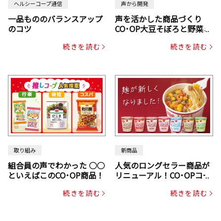
ヘルシーコープ通信
声から開発
一品もののバランスアップ
声を活かした商品づくり
のコツ
CO･OP大豆そぼろと野菜ミ
ックスドライパック（にん
続きを読む
続きを読む
じん・コーン入り）
取り組み
新商品
組合員の声でわかった ○○
人気のロングセラー商品が
といえばこのCO･OP商品！
リニューアル！CO･OPコー
プヌードル
続きを読む
続きを読む