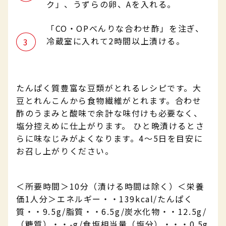
ク」、うずらの卵、Aを入れる。
「CO・OPべんりな合わせ酢」を注ぎ、
冷蔵室に入れて2時間以上漬ける。
たんぱく質豊富な豆類がとれるレシピです。大
豆とれんこんから食物繊維がとれます。合わせ
酢のうまみと酸味で余計な味付けも必要なく、
塩分控えめに仕上がります。 ひと晩漬けるとさ
らに味なじみがよくなります。4～5日を目安に
お召し上がりください。
＜所要時間＞10分（漬ける時間は除く）＜栄養
価1人分＞エネルギー・・139kcal/たんぱく
質・・9.5g/脂質・・6.5g/炭水化物・・12.5g/
（糖質）・・-g/食塩相当量（塩分）・・・0.5g