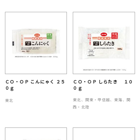
ＣＯ・ＯＰ こんにゃく ２５
ＣＯ・ＯＰ しらたき １０
０ｇ
０ｇ
東北、関東・甲信越、東海、関
東北
西・北陸