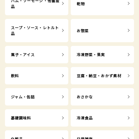
ハム・ソーセージ・他畜産
乾物
品
スープ・ソース・レトルト
お惣菜
品
菓子・アイス
冷凍野菜・果実
飲料
豆腐・納豆・おかず素材
ジャム・缶詰
おさかな
基礎調味料
冷凍食品
化粧品
日用雑貨