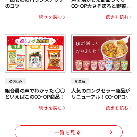
のコツ
CO･OP大豆そぼろと野菜ミ
ックスドライパック（にん
続きを読む
続きを読む
じん・コーン入り）
取り組み
新商品
組合員の声でわかった ○○
人気のロングセラー商品が
といえばこのCO･OP商品！
リニューアル！CO･OPコー
プヌードル
続きを読む
続きを読む
一覧を見る