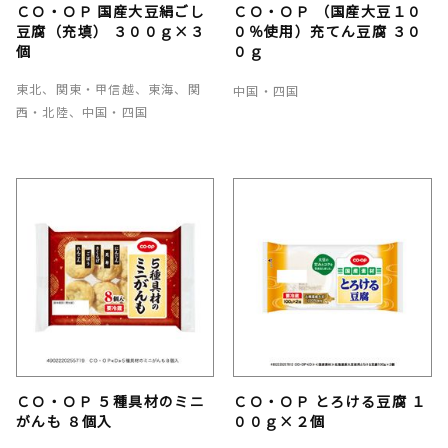
ＣＯ・ＯＰ 国産大豆絹ごし
ＣＯ・ＯＰ （国産大豆１０
豆腐（充填） ３００ｇ×３
０％使用）充てん豆腐 ３０
個
０ｇ
東北、関東・甲信越、東海、関
中国・四国
西・北陸、中国・四国
ＣＯ・ＯＰ ５種具材のミニ
ＣＯ・ＯＰ とろける豆腐 １
がんも ８個入
００ｇ×２個