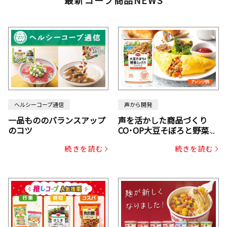
最新コープ商品NEWS
ヘルシーコープ通信
声から開発
一品もののバランスアップ
声を活かした商品づくり
のコツ
CO･OP大豆そぼろと野菜ミ
ックスドライパック（にん
続きを読む
続きを読む
じん・コーン入り）