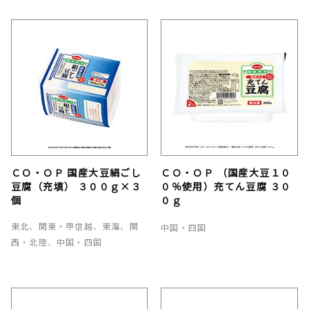
ＣＯ・ＯＰ 国産大豆絹ごし
ＣＯ・ＯＰ （国産大豆１０
豆腐（充填） ３００ｇ×３
０％使用）充てん豆腐 ３０
個
０ｇ
東北、関東・甲信越、東海、関
中国・四国
西・北陸、中国・四国