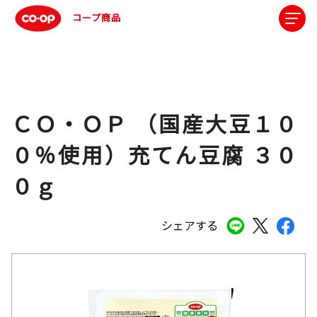
コープ商品
ＣＯ・ＯＰ （国産大豆１０
０％使用）充てん豆腐 ３０
０ｇ
シェアする