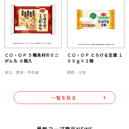
ＣＯ・ＯＰ ５種具材のミニ
ＣＯ・ＯＰ とろける豆腐 １
がんも ８個入
００ｇ×２個
東北、関東・甲信越
関西・北陸
一覧を見る