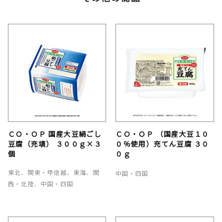
ＣＯ・ＯＰ 国産大豆絹ごし
ＣＯ・ＯＰ （国産大豆１０
豆腐（充填） ３００ｇ×３
０％使用）充てん豆腐 ３０
個
０ｇ
東北、関東・甲信越、東海、関
中国・四国
西・北陸、中国・四国