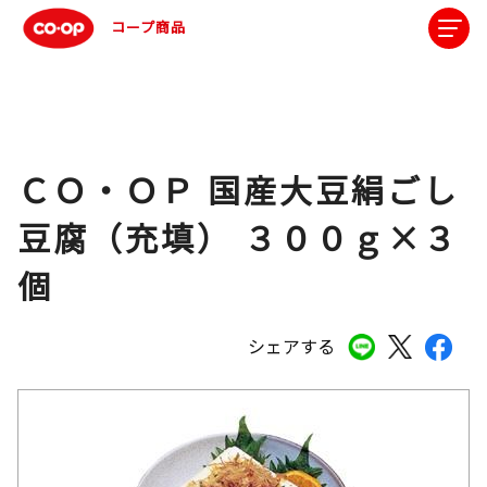
コープ商品
ＣＯ・ＯＰ 国産大豆絹ごし
豆腐（充填） ３００ｇ×３
個
シェアする