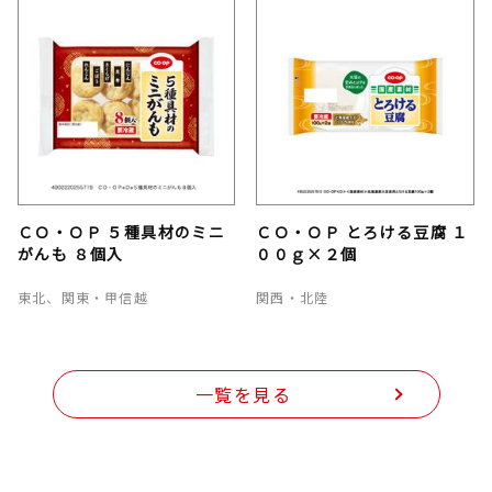
ＣＯ・ＯＰ ５種具材のミニ
ＣＯ・ＯＰ とろける豆腐 １
がんも ８個入
００ｇ×２個
東北、関東・甲信越
関西・北陸
一覧を見る