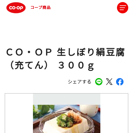
コープ商品
ＣＯ・ＯＰ 生しぼり絹豆腐
（充てん） ３００ｇ
シェアする