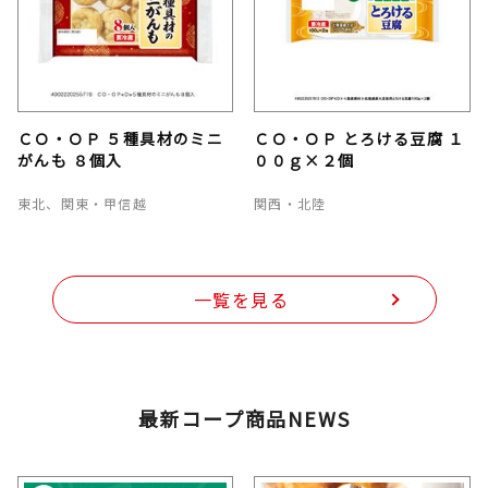
ＣＯ・ＯＰ ５種具材のミニ
ＣＯ・ＯＰ とろける豆腐 １
がんも ８個入
００ｇ×２個
東北、関東・甲信越
関西・北陸
一覧を見る
最新コープ商品NEWS