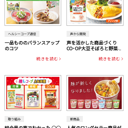
ヘルシーコープ通信
声から開発
一品もののバランスアップ
声を活かした商品づくり
のコツ
CO･OP大豆そぼろと野菜ミ
ックスドライパック（にん
続きを読む
続きを読む
じん・コーン入り）
取り組み
新商品
組合員の声でわかった ○○
人気のロングセラー商品が