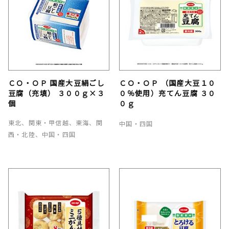
ＣＯ・ＯＰ 国産大豆絹ごし
ＣＯ・ＯＰ （国産大豆１０
豆腐（充填） ３００ｇ×３
０％使用）充てん豆腐 ３０
個
０ｇ
東北、関東・甲信越、東海、関
中国・四国
西・北陸、中国・四国