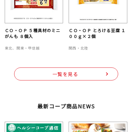
ＣＯ・ＯＰ ５種具材のミニ
ＣＯ・ＯＰ とろける豆腐 １
がんも ８個入
００ｇ×２個
東北、関東・甲信越
関西・北陸
一覧を見る
最新コープ商品NEWS