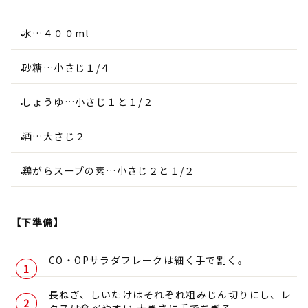
水…４００ml
砂糖…小さじ１/４
しょうゆ…小さじ１と１/２
酒…大さじ２
鶏がらスープの素…小さじ２と１/２
【下準備】
CO・OPサラダフレークは細く手で割く。
長ねぎ、しいたけはそれぞれ粗みじん切りにし、レ