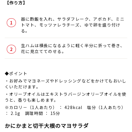
【作り方】
器に酢飯を入れ、サラダフレーク、アボカド、ミニ
トマト、モッツァレラチーズ、ゆで卵を盛り付け
る。
生ハムは横長になるように軽く半分に折って巻き、
花に見立ててのせる。
◆ポイント
・お好みでマヨネーズやドレッシングなどをかけてもおいし
くいただけます。
・オリーブオイルはエキストラバージンオリーブオイルを使
うと、香りも楽しめます。
※カロリ－（1人あたり） ： 428kcal 塩分（1人あたり）
： 2.1g 調理時間 ： 15分
かにかまと切干大根のマヨサラダ