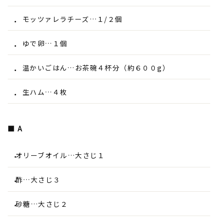
モッツァレラチーズ…１/２個
ゆで卵…１個
温かいごはん…お茶碗４杯分（約６００g）
生ハム…４枚
■ A
オリーブオイル…大さじ１
酢…大さじ３
砂糖…大さじ２