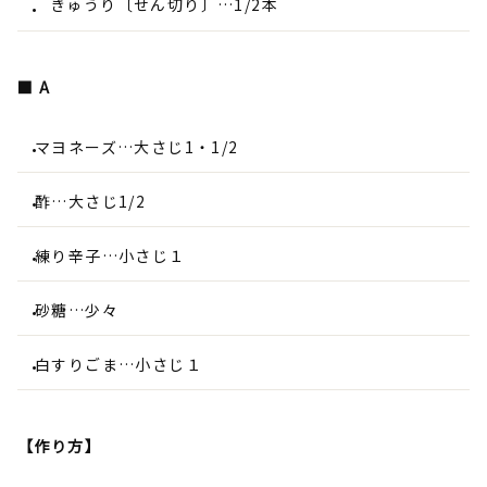
きゅうり〔せん切り〕…1/2本
■ A
マヨネーズ…大さじ1・1/2
酢…大さじ1/2
練り辛子…小さじ１
砂糖…少々
白すりごま…小さじ１
【作り方】