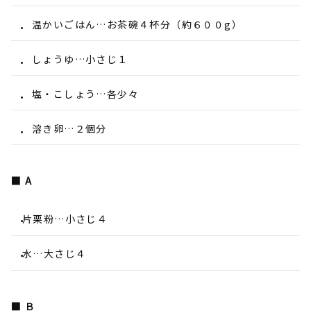
温かいごはん…お茶碗４杯分（約６００g）
しょうゆ…小さじ１
塩・こしょう…各少々
溶き卵…２個分
■ A
片栗粉…小さじ４
水…大さじ４
■ Ｂ