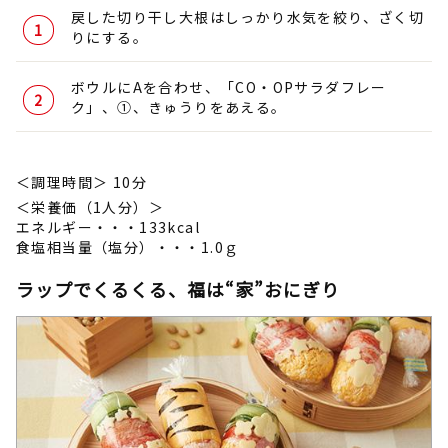
戻した切り干し大根はしっかり水気を絞り、ざく切
りにする。
ボウルにAを合わせ、「CO・OPサラダフレー
ク」、①、きゅうりをあえる。
＜調理時間＞ 10分
＜栄養価（1人分）＞
エネルギー・・・133kcal
食塩相当量（塩分）・・・1.0ｇ
ラップでくるくる、福は“家”おにぎり