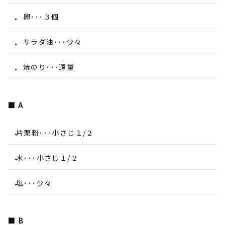
卵･･･３個
サラダ油･･･少々
焼のり･･･適量
■ A
片栗粉･･･小さじ１/２
水･･･小さじ１/２
塩･･･少々
■ B