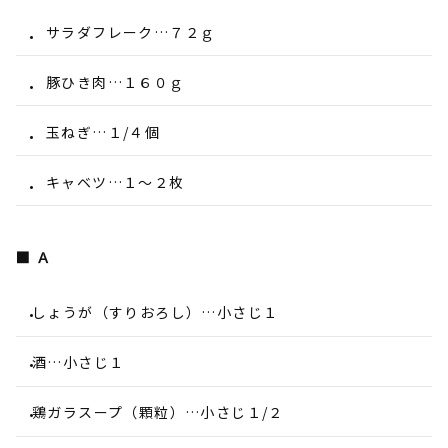
サラダフレーク…７２ｇ
豚ひき肉…１６０ｇ
玉ねぎ…１/４個
キャベツ…１～２枚
■ Ａ
しょうが（すりおろし）…小さじ１
酒…小さじ１
鶏ガラスープ（顆粒）…小さじ１/２