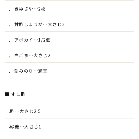
きぬさや…2枚
甘酢しょうが…大さじ2
アボカド…1/2個
白ごま…大さじ2
刻みのり…適宜
■ すし酢
酢…大さじ2.5
砂糖…大さじ1