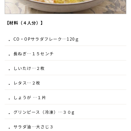
【材料（４人分）】
CO・OPサラダフレーク…120ｇ
長ねぎ…１５センチ
しいたけ…２枚
レタス…２枚
しょうが …１片
グリンピース（冷凍）…３０g
サラダ油…大さじ３