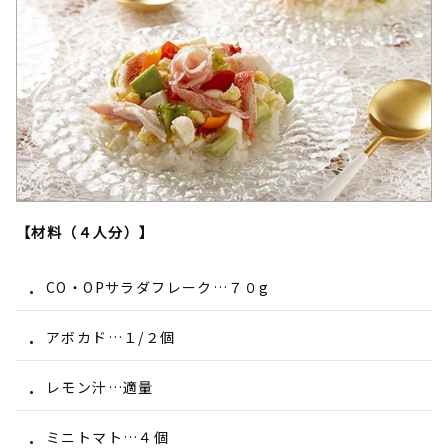
【材料（４人分）】
CO・OPサラダフレーク…７０g
アボカド…１/２個
レモン汁…適量
ミニトマト…４個