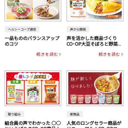
ヘルシーコープ通信
声から開発
一品もののバランスアップ
声を活かした商品づくり
のコツ
CO･OP大豆そぼろと野菜ミ
ックスドライパック（にん
続きを読む
続きを読む
じん・コーン入り）
取り組み
新商品
組合員の声でわかった ○○
人気のロングセラー商品が