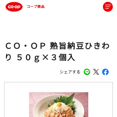
コープ商品
ＣＯ・ＯＰ 熟旨納豆ひきわ
り ５０ｇ×３個入
シェアする