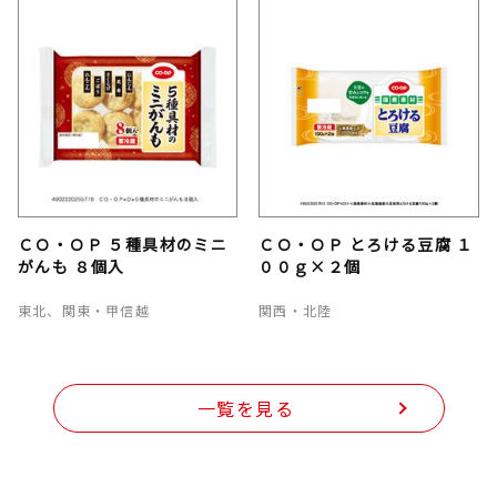
ＣＯ・ＯＰ ５種具材のミニ
ＣＯ・ＯＰ とろける豆腐 １
がんも ８個入
００ｇ×２個
東北、関東・甲信越
関西・北陸
一覧を見る