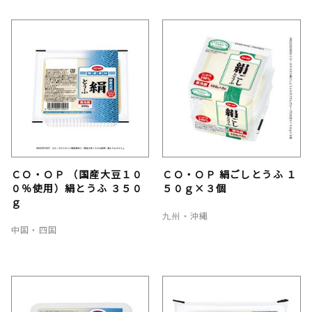
ＣＯ・ＯＰ （国産大豆１０
ＣＯ・ＯＰ 絹ごしとうふ １
０％使用）絹とうふ ３５０
５０ｇ×３個
ｇ
九州・沖縄
中国・四国