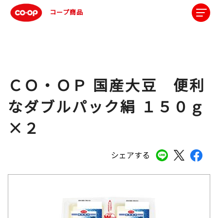
コープ商品
ＣＯ・ＯＰ 国産大豆 便利
なダブルパック絹 １５０ｇ
×２
シェアする