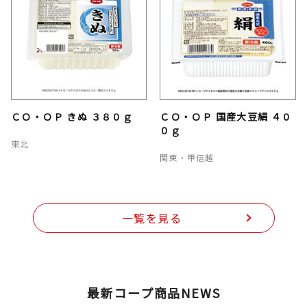
ＣＯ・ＯＰ きぬ ３８０ｇ
ＣＯ・ＯＰ 国産大豆絹 ４０
０ｇ
東北
関東・甲信越
一覧を見る
最新コープ商品NEWS