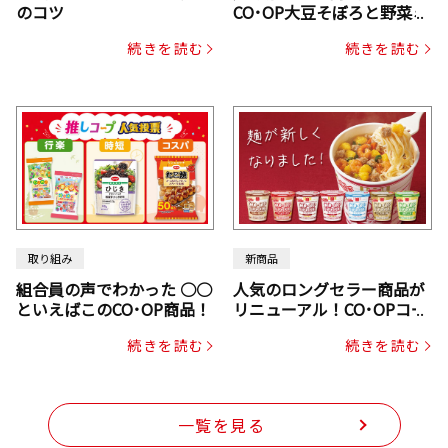
のコツ
CO･OP大豆そぼろと野菜ミ
ックスドライパック（にん
続きを読む
続きを読む
じん・コーン入り）
取り組み
新商品
組合員の声でわかった ○○
人気のロングセラー商品が
といえばこのCO･OP商品！
リニューアル！CO･OPコー
プヌードル
続きを読む
続きを読む
一覧を見る