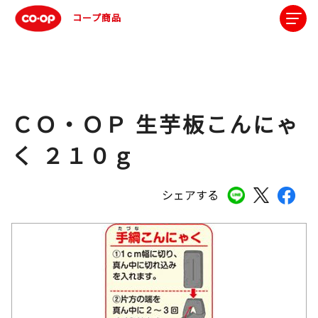
コープ商品
ＣＯ・ＯＰ 生芋板こんにゃ
く ２１０ｇ
シェアする