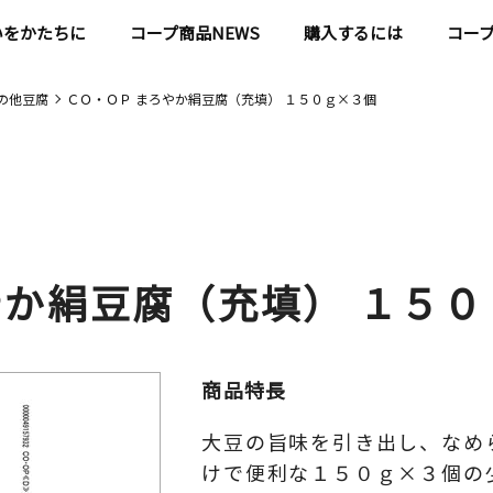
いをかたちに
コープ商品NEWS
購入するには
コー
の他豆腐
ＣＯ・ＯＰ まろやか絹豆腐（充填） １５０ｇ×３個
やか絹豆腐（充填） １５
商品特長
大豆の旨味を引き出し、なめ
けで便利な１５０ｇ×３個の