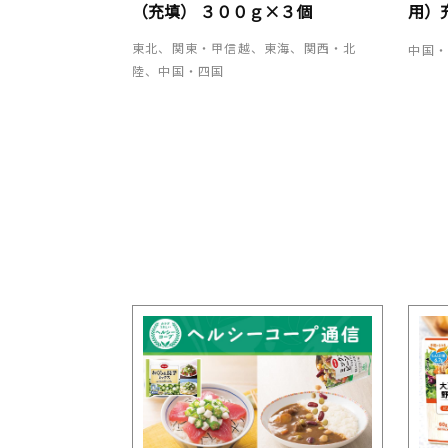
（充填） ３００ｇ×３個
用）
東北、関東・甲信越、東海、関西・北
中国
陸、中国・四国