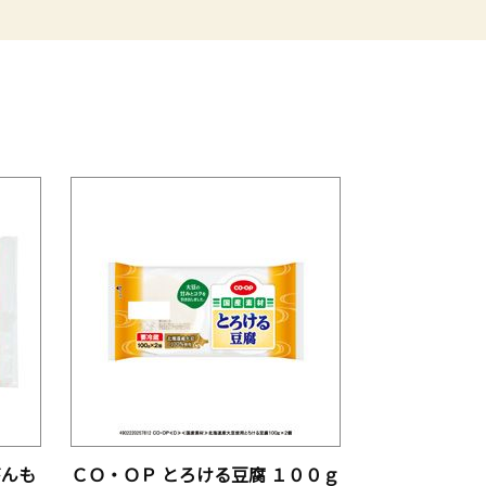
がんも
ＣＯ・ＯＰ とろける豆腐 １００ｇ