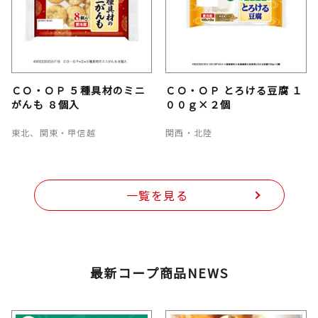
ＣＯ・ＯＰ ５種具材のミニ
ＣＯ・ＯＰ とろける豆腐 １
がんも ８個入
００ｇ×２個
東北、関東・甲信越
関西・北陸
一覧を見る
最新コープ商品NEWS