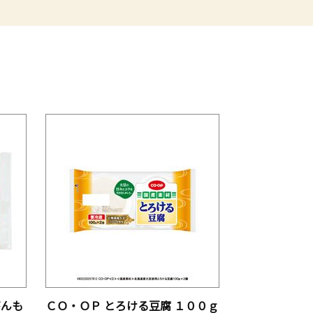
がんも
ＣＯ・ＯＰ とろける豆腐 １００ｇ