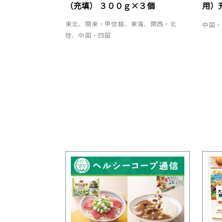
（充填） ３００ｇ×３個
用）
東北、関東・甲信越、東海、関西・北
中国
陸、中国・四国