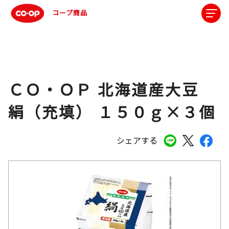
コープ商品
ＣＯ・ＯＰ 北海道産大豆
絹（充填） １５０ｇ×３個
シェアする