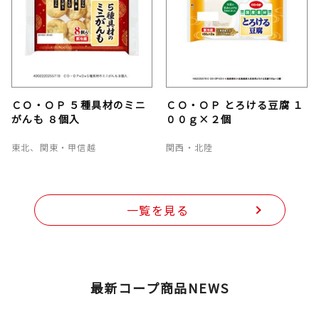
ＣＯ・ＯＰ ５種具材のミニ
ＣＯ・ＯＰ とろける豆腐 １
がんも ８個入
００ｇ×２個
東北、関東・甲信越
関西・北陸
一覧を見る
最新コープ商品NEWS