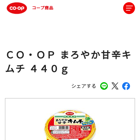
コープ商品
ＣＯ・ＯＰ まろやか甘辛キ
ムチ ４４０ｇ
シェアする