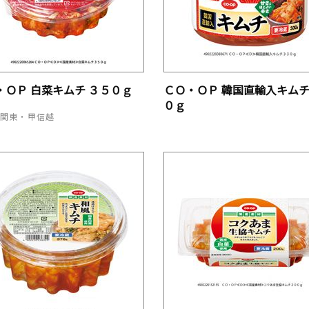
・ＯＰ 白菜キムチ ３５０ｇ
ＣＯ・ＯＰ 韓国直輸入キムチ
０ｇ
、関東・甲信越