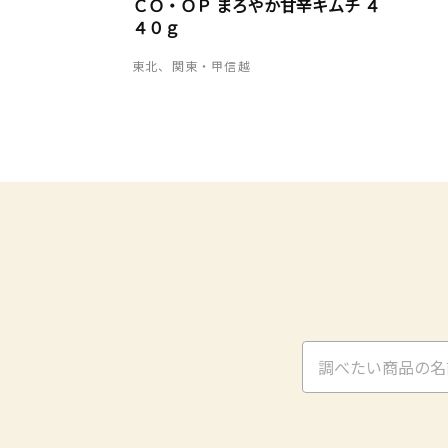
ＣＯ・ＯＰ まろやか甘辛キムチ ４
４０ｇ
東北、関東・甲信越