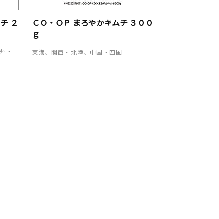
チ ２
ＣＯ・ＯＰ まろやかキムチ ３００
ｇ
九州・
東海、関西・北陸、中国・四国