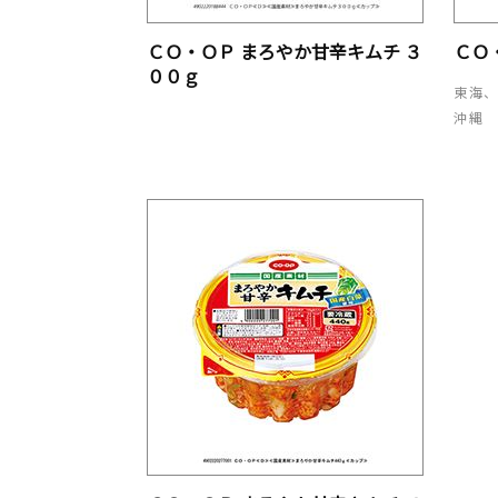
ＣＯ・ＯＰ まろやか甘辛キムチ ３
ＣＯ
００ｇ
東海
沖縄