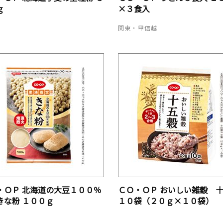
ｇ
×３食入
関東・甲信越
・ＯＰ 北海道の大豆１００％
ＣＯ・ＯＰ おいしい雑穀 
きな粉 １００ｇ
１０袋（２０ｇ×１０袋）