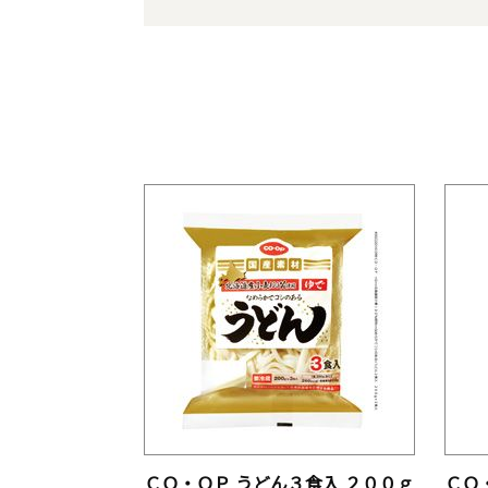
ＣＯ・ＯＰ うどん３食入 ２００ｇ
ＣＯ