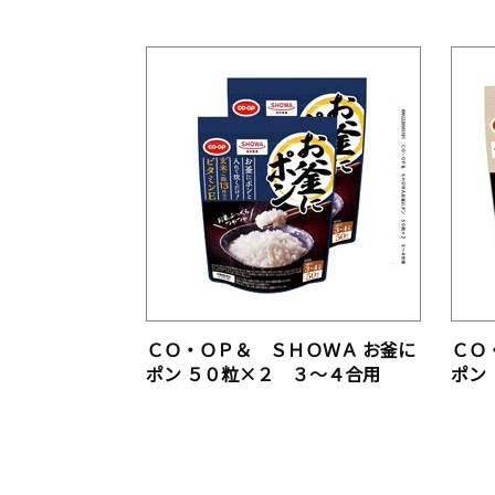
ＣＯ・ＯＰ＆ ＳＨＯＷＡ お釜に
ＣＯ
ポン ５０粒×２ ３～４合用
ポン