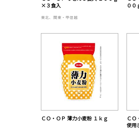
×３食入
００
東北、関東・甲信越
ＣＯ・ＯＰ 薄力小麦粉 １ｋｇ
ＣＯ
使用