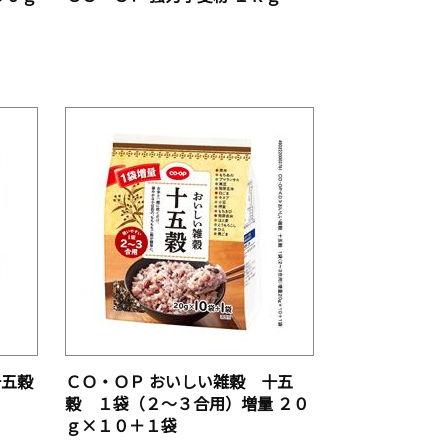
十五穀
ＣＯ・ＯＰ おいしい雑穀 十五
穀 １袋（２～３合用）増量 ２０
ｇ×１０＋１袋