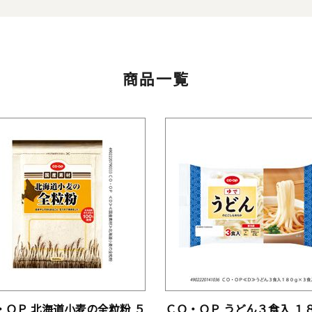
商品一覧
・ＯＰ 北海道小麦の全粒粉 ５
ＣＯ・ＯＰ うどん３食入 １