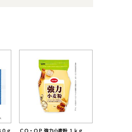
８０ｇ
ＣＯ・ＯＰ 強力小麦粉 １ｋｇ