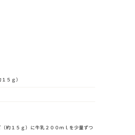
約１５ｇ）
ど（約１５ｇ）に牛乳２００ｍｌを少量ずつ