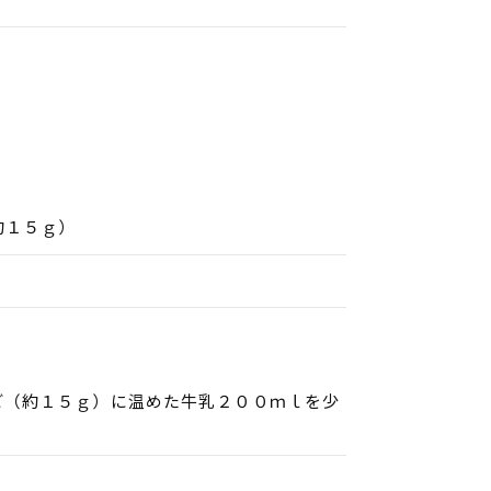
約１５ｇ）
ど（約１５ｇ）に温めた牛乳２００ｍｌを少