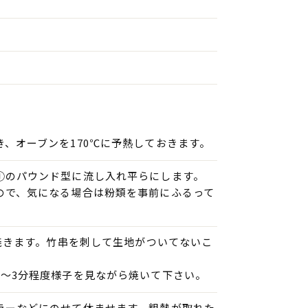
、オーブンを170℃に予熱しておきます。
①のパウンド型に流し入れ平らにします。
ので、気になる場合は粉類を事前にふるって
間焼きます。竹串を刺して生地がついてないこ
2～3分程度様子を見ながら焼いて下さい。
ラーなどにのせて休ませます。粗熱が取れた