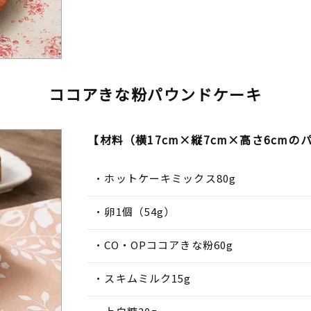
ココアきな粉パウンドケーキ
【材料（横17cm×縦7cm×高さ6cmの
ホットケーキミックス80g
卵1個（54g）
CO・OPココアきな粉60g
スキムミルク15g