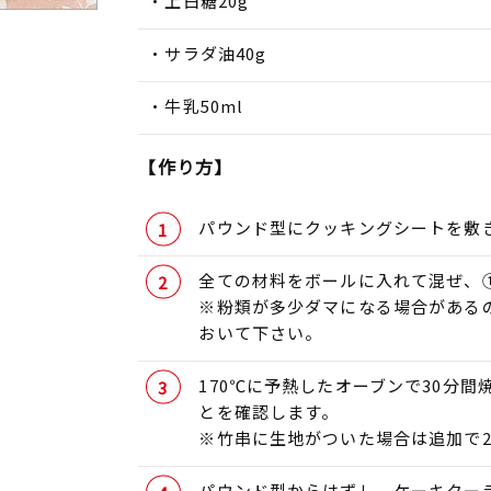
上白糖20g
サラダ油40g
牛乳50ml
【作り方】
パウンド型にクッキングシートを敷き
全ての材料をボールに入れて混ぜ、
※粉類が多少ダマになる場合がある
おいて下さい。
170℃に予熱したオーブンで30分
とを確認します。
※竹串に生地がついた場合は追加で
パウンド型からはずし、ケーキクー