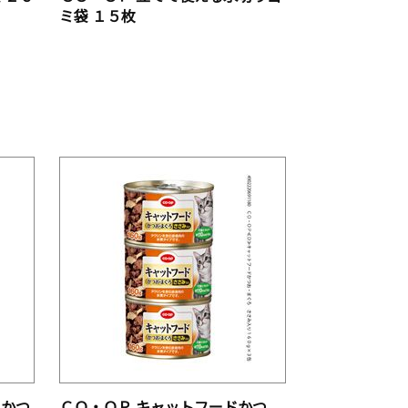
ミ袋 １５枚
 かつ
ＣＯ・ＯＰ キャットフードかつ