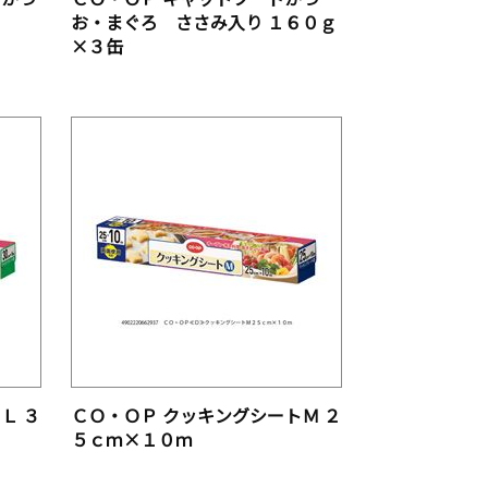
お・まぐろ ささみ入り １６０ｇ
×３缶
Ｌ ３
ＣＯ・ＯＰ クッキングシートＭ ２
５ｃｍ×１０ｍ