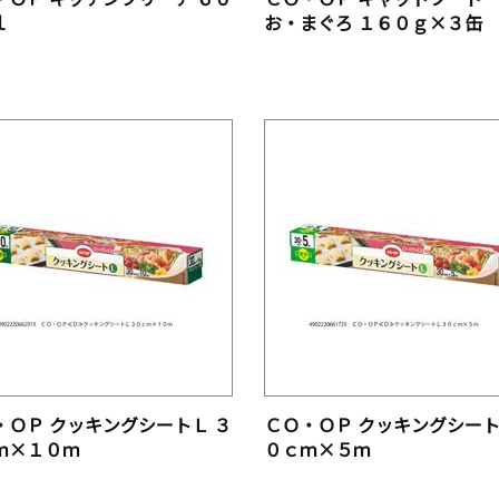
ｌ
お・まぐろ １６０ｇ×３缶
・ＯＰ クッキングシートＬ ３
ＣＯ・ＯＰ クッキングシート
ｍ×１０ｍ
０ｃｍ×５ｍ