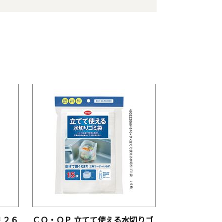
 ２６
ＣＯ・ＯＰ 立てて使える水切りゴ