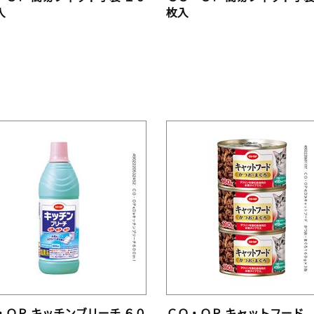
入
枚入
・ＯＰ キッチンブリーチ ６０
ＣＯ・ＯＰ キャットフード