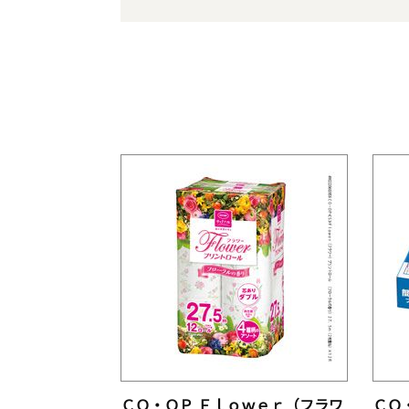
ＣＯ・ＯＰ Ｆｌｏｗｅｒ（フラワ
ＣＯ