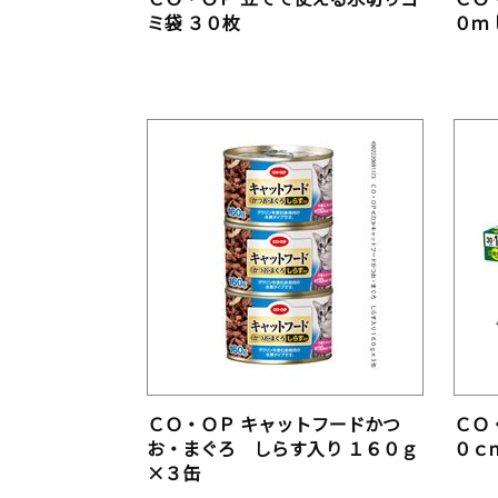
ミ袋 ３０枚
０ｍ
ＣＯ・ＯＰ キャットフードかつ
ＣＯ
お・まぐろ しらす入り １６０ｇ
０ｃ
×３缶